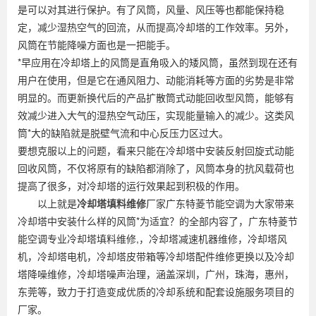
是可以对其进行保护。有了风筒，风量、风压等也都能保持稳
定，减少湿热空气的回流，从而提高冷却塔的工作效率。另外，
风筒在节能降噪方面也是一把能手。
*早应用在冷却塔上的风筒是直角吸入的矮风筒，虽然到现在还有
用户在使用，但是它在通风阻力、动能消耗等方面的劣势是非常
明显的。而更新换代后的产品扩散筒式动能回收型风筒，能够有
效减少进入大气的湿热空气动压，实现能量输入的减少。这类风
筒*大的缺陷就是脱壁气流和中心反压力区过大。
要想克服以上的问题，看来只能在冷却塔中安装反射回旋式动能
回收风筒，不仅将原有的缺陷都消除了，风筒本身的抗风载荷也
提高了很多，对冷却塔的运行效果起到积极的作用。
以上就是
冷却塔填料维修
厂家广东特菱节能空调为大家带来
冷却塔中安装什么样的风筒*为适宜？的全部内容了，广东特菱节
能空调专业冷却塔填料维修,，冷却塔减速机器维修，冷却塔风
机，冷却塔电机，冷却塔皮带箱等冷却塔配件维修更换以及冷却
塔降噪维修，冷却塔噪声治理，涵盖深圳，广州，珠海，惠州，
东莞等，致力于打造变成优质的冷却系统和配套设施服务项目的
厂家。