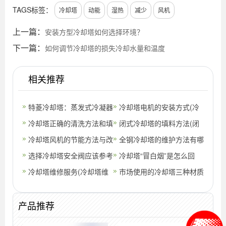
TAGS标签：
冷却塔
动能
湿热
减少
风机
上一篇：
安装方型冷却塔如何选择环境？
下一篇：
如何调节冷却塔的损失冷却水量和温度
相关推荐
特菱冷却塔：蒸发式冷凝器
冷却塔电机的安装方式(冷
优势(蒸发式冷凝器圆管的
冷却塔正确的清洗方法和填
却塔电机安装位置在哪)
闭式冷却塔的填料方法(闭
优缺点)
料的作用
冷却塔风机的节能方法与改
式冷却塔板块填料)
全钢冷却塔的维护方法有哪
造浅析(冷却塔风机的节能
选择冷却塔安全阀应该参考
些需要谨记呢？(冷却塔维
冷却塔“冒白烟”是怎么回
改造方案
哪几点?(冷却塔型式各代表
冷却塔维修服务(冷却塔维
护检修规程
事？
市场使用的冷却塔三种材质
什么意
修价格表)
特点是哪些呢？？(冷却塔
产品推荐
怎么使用)