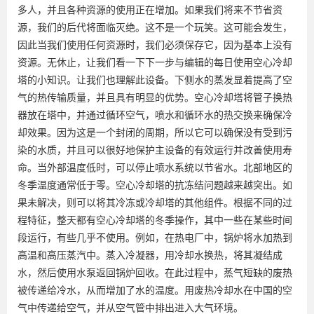
多人，并且各种资源的使用正在增加。如果我们将来不节省资
源，我们的后代将面临灭绝。这不是一个玩笑。这可能会发生，
因此当我们使用任何资源时，我们必须保存它，因为基本上没有
资源。无休止，让我们看一下下一步与编辑的每日使用空心冷却
塔的小知识。让我们也理解此设备。下侧水的蒸发显着提高了空
气的热传输质量，并且具有明显的优势。空心冷却塔将管子换热
器放在塔中，并通过循环空气，喷水和循环水的热交换来确保冷
却效果。因为这是一个封闭的周期，所以它可以确保没有受到污
染的水质，并且可以很好地保护主设备的有效运行并改善使用寿
命。当外部温度低时，可以停止喷水系统以节省水。北部地区的
冬季温度通常低于零。空心冷却塔的抗冻结问题越来越突出。如
果未解决，则可以将其冷冻或冷却塔的其他组件。根据不同的过
程特征，整天都有空心冷却塔的冬季操作，其中一些在某些时间
段运行，有些几乎不使用。例如，在热电厂中，锅炉将水加热到
高温和高压蒸汽中。蒸入冷凝器，用冷却水换热，将其凝结成
水，然后使用水泵返回锅炉回收。在此过程中，蒸气短缺的废热
被传递给冷水，从而增加了水的温度。用废热冷却水在中国的空
气中传递给空气，并从空气管中排出进入大气环境。