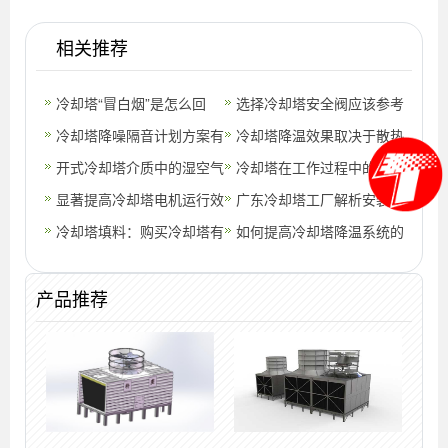
相关推荐
冷却塔“冒白烟”是怎么回
选择冷却塔安全阀应该参考
事？
冷却塔降噪隔音计划方案有
哪几点?(冷却塔型式各代表
冷却塔降温效果取决于散热
什么？(有效的冷却塔降噪
开式冷却塔介质中的湿空气
什么意
片、风机风量(冷却塔冬天
冷却塔在工作过程中的热力
隔音找哪家
详细说明(横流开式冷却塔
显著提高冷却塔电机运行效
蒸发量)
计算基本方法
广东冷却塔工厂解析安装标
原理图)
率的可行办法
冷却塔填料：购买冷却塔有
准(冷却塔安装参数)
如何提高冷却塔降温系统的
什么常见问题？(冷却塔填
使用效果？
产品推荐
料是怎么生产