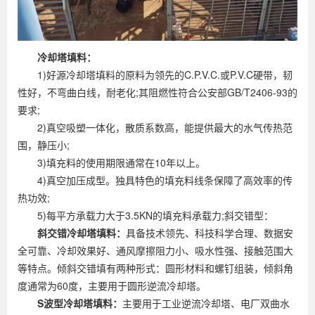
冷却塔填料：
1)好源冷却塔填料的原料为领先的C.P.V.C.或P.V.C硬带，韧
性好，不弯曲白线，耐老化;其阻燃性符合公安部GB/T2406-93的
要求;
2)真空吸塑一体化，散质系数高，能提供最大的水气传热范
围，静压小;
3)填充料的使用期限通常在10年以上。
4)真空加压成型。独具特色的填充料线条保障了高效率的传
热功效;
5)每平方承载力大于3.5KN的填充料承载力;斜交错型：
斜交错冷却塔填料：
具备技术领先、科技科学合理、数据安
全可靠、冷却效果好、通风摩擦阻力小、吸水性强、接触范围大
等特点。倾斜交错填有两种形式：圆形材料和螺钉组装，倾斜角
度通常为60度，主要用于圆形逆流冷却塔。
S波型冷却塔填料：
主要用于工业逆流冷却塔、电厂双曲水