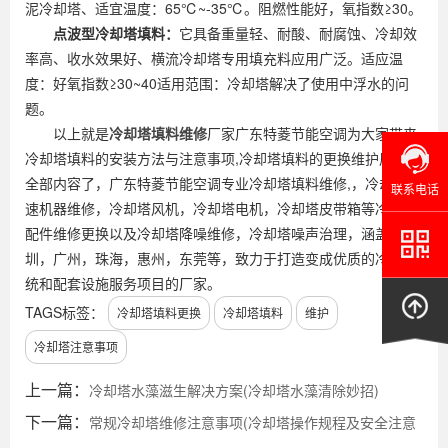
泥冷却塔、适宜温度：65℃~-35℃。阻燃性能好，氧指数≥30。
点波型冷却塔填料：
它具备重量轻、耐酸、耐腐蚀、冷却效
率高、收水效果好、横流冷却塔专用填充料应用广泛。适应温
度：好氧指数≥30~40适用范围：冷却塔解决了使用中浮水的问
题。
以上就是
冷却塔填料维修
厂家广东特菱节能空调为大家带来
冷却塔填料的安装方法与注意事项,冷却塔填料的更换维护周期的
全部内容了，广东特菱节能空调专业冷却塔填料维修,，冷却塔减
联系电话
速机器维修，冷却塔风机，冷却塔电机，冷却塔皮带箱等冷却塔
配件维修更换以及冷却塔降噪维修，冷却塔噪声治理，涵盖深
圳，广州，珠海，惠州，东莞等，致力于打造变成优质的冷却系
统和配套设施服务项目的厂家。
TAGS标签：
冷却塔填料更换
冷却塔填料
维护
冷却塔注意事项
上一篇：
冷却塔水藻滋生解决方案(冷却塔水藻清除妙招)
下一篇：
常规冷却塔维修注意事项(冷却塔操作规程及安全注意