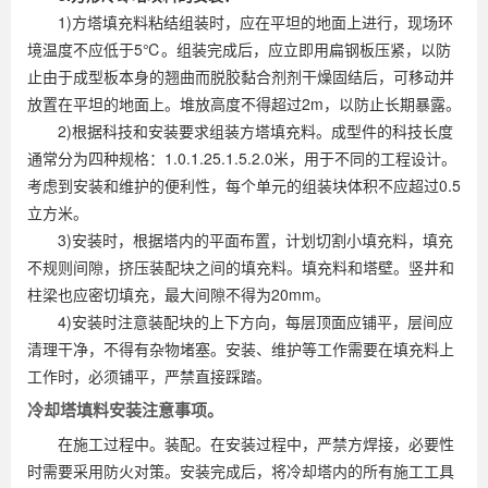
1)方塔填充料粘结组装时，应在平坦的地面上进行，现场环
境温度不应低于5℃。组装完成后，应立即用扁钢板压紧，以防
止由于成型板本身的翘曲而脱胶黏合剂剂干燥固结后，可移动并
放置在平坦的地面上。堆放高度不得超过2m，以防止长期暴露。
2)根据科技和安装要求组装方塔填充料。成型件的科技长度
通常分为四种规格：1.0.1.25.1.5.2.0米，用于不同的工程设计。
考虑到安装和维护的便利性，每个单元的组装块体积不应超过0.5
立方米。
3)安装时，根据塔内的平面布置，计划切割小填充料，填充
不规则间隙，挤压装配块之间的填充料。填充料和塔壁。竖井和
柱梁也应密切填充，最大间隙不得为20mm。
4)安装时注意装配块的上下方向，每层顶面应铺平，层间应
清理干净，不得有杂物堵塞。安装、维护等工作需要在填充料上
工作时，必须铺平，严禁直接踩踏。
冷却塔填料安装注意事项。
在施工过程中。装配。在安装过程中，严禁方焊接，必要性
时需要采用防火对策。安装完成后，将冷却塔内的所有施工工具