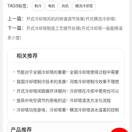
TAGS标签：
制冷
电机
风机
横流冷却塔
上一篇：
开式冷却塔风机的转速调节效果(开式横流冷却塔)
下一篇：
开式冷却塔制造工艺细节处理(开式冷却塔一般能降温
多少度)
相关推荐
节能对于全钢冷却塔的重要
全钢冷却塔使用过程中需要
性
我国冷却塔制冷技术的发展
注意哪些事项？(冷却塔怎
河南冷却塔制冷效果不理想
及现状(冷却塔与制冷机组
开式冷却塔闭路循环详细内
么使用)
的可能原因
冷却塔在冷库中使用也可以
配置)
容(开式横流冷却塔)
提高中央空调节约用电的运
巨大的作用(瑞丽冷库用冷
冷却塔清洗方法与流程
行效率办法呢
冷却塔功效是啥，冷却塔著
却塔价格
横流冷却塔进水温差的控制
名品牌有什么(开式冷却塔
标准内容(中央空调冷却塔
产品推荐
品牌排名)
水温是多