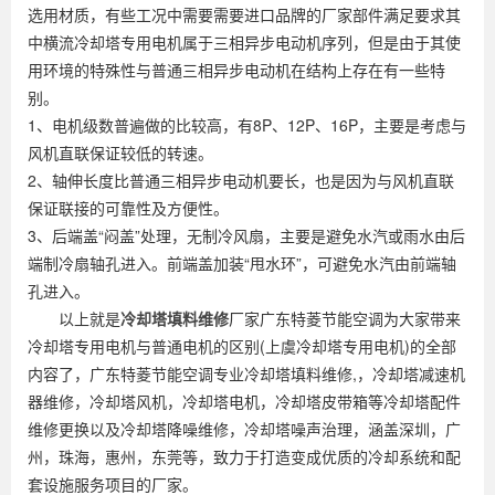
选用材质，有些工况中需要需要进口品牌的厂家部件满足要求其
中横流冷却塔专用电机属于三相异步电动机序列，但是由于其使
用环境的特殊性与普通三相异步电动机在结构上存在有一些特
别。
1、电机级数普遍做的比较高，有8P、12P、16P，主要是考虑与
风机直联保证较低的转速。
2、轴伸长度比普通三相异步电动机要长，也是因为与风机直联
保证联接的可靠性及方便性。
3、后端盖“闷盖”处理，无制冷风扇，主要是避免水汽或雨水由后
端制冷扇轴孔进入。前端盖加装“甩水环”，可避免水汽由前端轴
孔进入。
以上就是
冷却塔填料维修
厂家广东特菱节能空调为大家带来
冷却塔专用电机与普通电机的区别(上虞冷却塔专用电机)的全部
内容了，广东特菱节能空调专业冷却塔填料维修,，冷却塔减速机
器维修，冷却塔风机，冷却塔电机，冷却塔皮带箱等冷却塔配件
维修更换以及冷却塔降噪维修，冷却塔噪声治理，涵盖深圳，广
州，珠海，惠州，东莞等，致力于打造变成优质的冷却系统和配
套设施服务项目的厂家。