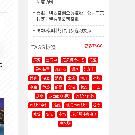
却塔填料
喜报！特菱空调全资控股子公司广东
特菱工程有限公司获批
冷却塔填料的作用及选购要点
TAGS标签
更多TAGS
声源
空气中
无风机冷却塔
低温
点
导风装置
减速器
漏水
汽轮机
计算
温差
消音
土质
清理
不均
水箱
传热
的是
高温
状态
牢固
药水
双曲面冷却塔
冷却塔保养
冷却塔电机
准线
低噪声冷却塔
提高
水垢
安装
市场
冷却塔注意事项
凉水塔