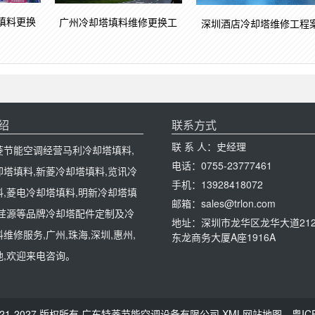
填料更换
广州冷却塔填料维修更换工
深圳酒店冷却塔维修工程
绍
联系方式
联 系 人：史经理
菱节能空调经营马利冷却塔填料,
电话：0755-23777461
却塔填料,新菱冷却塔填料,览讯冷
手机：13928418072
料,菱电冷却塔填料,明新冷却塔填
邮箱：sales@trlon.com
,荏源等品牌冷却塔配件定制及冷
地址：深圳市龙华区龙华大道212
维修服务,广州,珠海,深圳,惠州,
东龙商务大厦A座1916A
地,欢迎来电咨询。
 © 2021-2027 版权所有 广东特菱节能空调设备有限公司
XML网站地图
粤IC