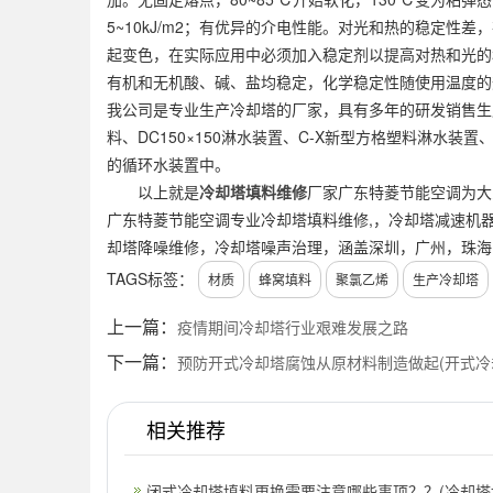
5~10kJ/m2；有优异的介电性能。对光和热的稳定性
起变色，在实际应用中必须加入稳定剂以提高对热和光的
有机和无机酸、碱、盐均稳定，化学稳定性随使用温度的
我公司是专业生产冷却塔的厂家，具有多年的研发销售生产
料、DC150×150淋水装置、C-X新型方格塑料淋水
的循环水装置中。
以上就是
冷却塔填料维修
厂家广东特菱节能空调为大
广东特菱节能空调专业冷却塔填料维修,，冷却塔减速机
却塔降噪维修，冷却塔噪声治理，涵盖深圳，广州，珠海
TAGS标签：
材质
蜂窝填料
聚氯乙烯
生产冷却塔
上一篇：
疫情期间冷却塔行业艰难发展之路
下一篇：
预防开式冷却塔腐蚀从原材料制造做起(开式冷
相关推荐
闭式冷却塔填料更换需要注意哪些事项？？(冷却塔