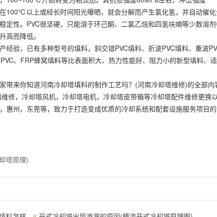
差，在100℃以上或经长时间阳光曝晒，就会分解而产生氯化氢，并自动催
稳定性。PVC很坚硬，只能溶于环己酮、二氯乙烷和四氢呋喃等少数溶剂
升高而降低。
经验，已有多种型号的填料，斜交错PVC填料、折波PVC填料、重波PV
装置、PVC、FRP蜂窝填料等比表面积大、热力性能好、阻力小的新型填料、
家带来你知道河南冷却塔填料的制作工艺吗？(河南冷却塔维修)的全部内
器维修，冷却塔风机，冷却塔电机，冷却塔皮带箱等冷却塔配件维修更换
，惠州，东莞等，致力于打造变成优质的冷却系统和配套设施服务项目的
却塔原理)
填料怎样
开式冷却塔出现渗漏的原因(横流开式冷却塔原理图)