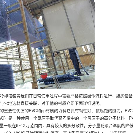
冷却塔装置我们在日常使用过程中需要严格按照操作流程进行，熟悉设备
与它地选材直接关联，对于他的材质介绍下面详细说明。
重要性优质的PVC和pp材质的填料它具有韧性好、抗腐蚀的能力。PV
，简称：PVC）是一种使用一个氯原子取代聚乙烯中的一个氢原子的高分子材料。P
量一般在5~12万范围内，具有较大的多分散性，分子量随聚合温度的降
，160~180℃开始转变为粘流态。其抗张强度60MPa左右，冲击强度