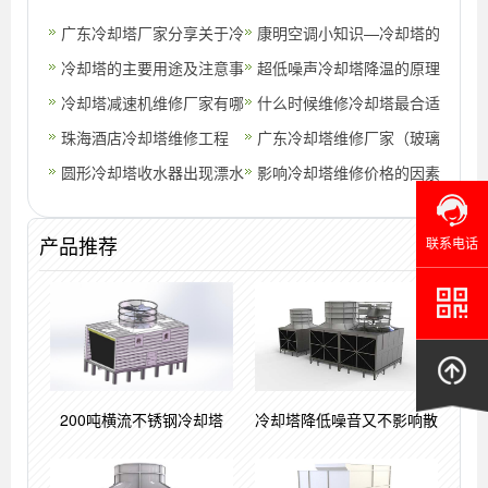
广东冷却塔厂家分享关于冷
康明空调小知识—冷却塔的
却塔日常保养小常识(珠海
冷却塔的主要用途及注意事
特点和注意事项(工业冷却
超低噪声冷却塔​降温的原理
附近冷却
项(大型冷却塔用途是什么)
冷却塔减速机维修厂家有哪
塔与普通
是什么
什么时候维修冷却塔最合适
些
珠海酒店冷却塔维修工程
广东冷却塔维修厂家（玻璃
圆形冷却塔收水器出现漂水
钢冷却塔维修改造）
影响冷却塔维修价格的因素
解决？
是有哪些(冷却塔维修施工
产品推荐
方案及报
联系电话
200吨横流不锈钢冷却塔
冷却塔降低噪音又不影响散