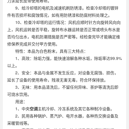
力求延长皮带使用寿命。
9、给冷却塔的电机及减速机刷防锈漆。检查冷却塔的镀锌
件有否损坏和腐蚀情况，如有用防锈漆和防腐材料处理之。
10、检查冷却塔的运行情况：风机应顺时针方向旋转风向向
上，风机运转是否平稳，旋转布水器运转是否正常或喷头布水是
否均匀出水，电机防潮措施是否严密等。经检查完毕才能确定维
修保养完成并交付甲方使用。
特性：本品为白色粉末，具有三大特点：
1、高效：除垢力强，能快速溶解各种水垢，除垢率达99.9%
以上。
2、安全：本品与金属不发生反应，对设备无腐蚀、损伤，
延长了设备的使用寿命，残液无害无毒，符合环保排放。
3、无味：用本品清洗后，不留任何异味、茶炉等清洗后即
可烧水饮用。
用途：
1、中央
空调
主机冷却、冷冻系统及其它各种制冷设备。
2、民用各种锅炉、蒸汽炉、电开水器，各种热交换设备及
采暖管线等。