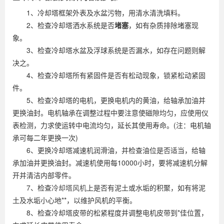
1、冷却塔框架外表及水盆污物，用清水清洗填料。
2、检查冷却塔洒水系统是否
堵塞
，如有杂质排除堵塞现
象。
3、检查冷却塔水盆及浮球系统是否漏水，如存在问题则解
决之。
4、检查冷却塔所有紧固件是否有松动现象，锁紧松动紧固
件。
5、检查冷却塔的电机，更换电机内的黄油，给轴承加油并
更换油封。电机轴承在调整过程中要注意使磁隙均匀，应使用仪
表检测，力求使运转中电流均匀，延长其使用寿命。(注：电机轴
承可每二年更换一次)
6、更换冷却塔减速机润滑油，并检查油位是否适当，给轴
承加油并更换油封。减速机使用每10000小时，要将减速机分解
开并清洁内部零件。
7、检查
冷却塔风机
上是否有泥土或水垢的积聚，如有将泥
土及水垢小心地**，以维护风机的平衡。
8、检查冷却塔皮带的松紧程度并调整电机皮带到*佳位置，