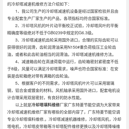
的冷却塔减速机维修方法介绍如下：
1、我公司生产的冷却塔减速机设备是经过国家检验并且由
专业配套生产厂家生产的产品，各项指标均符合国家标准。
2、
冷却塔风机
的叶片动平衡校正试验，冷却塔风叶的平衡
精确度等级绝对不低于GB0239中规定的G6.3级。
3、冷却塔减速机齿轮采用国外进口，合理的实际齿轮可以
获得很好的润滑，齿轮润滑油采用N150#重负荷极压工业轮齿
油，或者和此齿轮油相当的润滑油。冷却塔减速机维修方法。
4、减速箱齿轮在高速荷载中运行，齿轮箱密封紧密度不低
于8级，风量可以满足冷却塔需求，噪声也符合国家标准：在安
装是齿轮箱绝对带有满箱的齿轮油。
5、根据客户的不同需求，冷却塔风机叶片可以采用玻璃
钢，铝合金或镀金的材料。风机轴承采用国外进口，配套电机设
计合理采用双层密封，有良好的防水性能。
以上就是
冷却塔填料维修
厂家广东特菱节能空调为大家带来
冷却塔减速机维修厂家有哪些的全部内容了，广东特菱节能空调
专业冷却塔填料维修,，冷却塔减速机器维修，冷却塔风机，冷却
塔电机，冷却塔皮带箱等冷却塔配件维修更换以及冷却塔降噪维