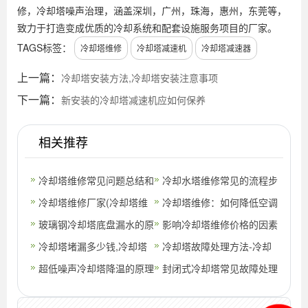
修，冷却塔噪声治理，涵盖深圳，广州，珠海，惠州，东莞等，
致力于打造变成优质的冷却系统和配套设施服务项目的厂家。
TAGS标签：
冷却塔维修
冷却塔减速机
冷却塔减速器
上一篇：
冷却塔安装方法,冷却塔安装注意事项
下一篇：
新安装的冷却塔减速机应如何保养
相关推荐
冷却塔维修常见问题总结和
冷却水塔维修常见的流程步
施工措施
冷却塔维修厂家(冷却塔维
骤有哪些
冷却塔维修：如何降低空调
修厂家定制)
玻璃钢冷却塔底盘漏水的原
冷却塔的噪音？(冷却塔噪
影响冷却塔维修价格的因素
因及处理办法
冷却塔堵漏多少钱,冷却塔
声维修)
是有哪些(冷却塔维修施工
冷却塔故障处理方法-冷却
渗水维修怎么收费
超低噪声冷却塔​降温的原理
方案及报
塔维修注意事项有哪些？
封闭式冷却塔常见故障处理
是什么
方法