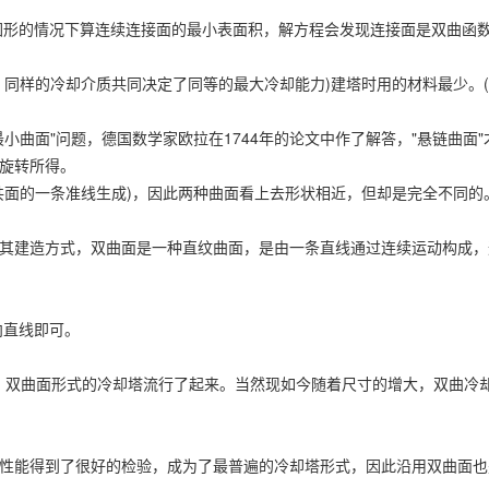
形的情况下算连续连接面的最小表面积，解方程会发现连接面是双曲函
样的冷却介质共同决定了同等的最大冷却能力)建塔时用的材料最少。(
面"问题，德国数学家欧拉在1744年的论文中作了解答，"悬链曲面"
旋转所得。
面的一条准线生成)，因此两种曲面看上去形状相近，但却是完全不同的
建造方式，双曲面是一种直纹曲面，是由一条直线通过连续运动构成，
直线即可。
案后，双曲面形式的冷却塔流行了起来。当然现如今随着尺寸的增大，双曲冷
能得到了很好的检验，成为了最普遍的冷却塔形式，因此沿用双曲面也