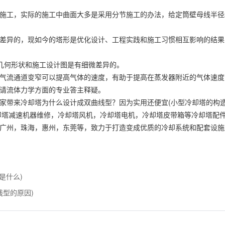
工，实际的施工中曲面大多是采用分节施工的办法，给定筒壁母线半径
异的，现如今的塔形是优化设计、工程实践和施工习惯相互影响的结果
始几何形状和施工设计图是有细微差异的。
流通道变窄可以提高气体的速度，有助于提高在蒸发器附近的气体速度
请流体力学方面的专业答主释疑。
家带来冷却塔为什么设计成双曲线型？因为实用还便宜(小型冷却塔的构造
却塔减速机器维修，冷却塔风机，冷却塔电机，冷却塔皮带箱等冷却塔配
广州，珠海，惠州，东莞等，致力于打造变成优质的冷却系统和配套设施
是什么)
线型的原因)