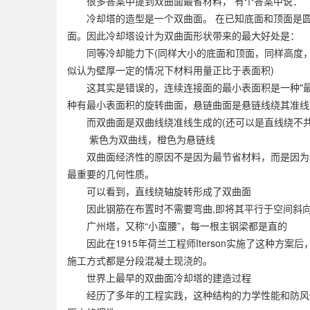
很多答案中提到双曲面最省材料， 有个答案中说：
冷却塔的造型是一个双曲面。 在已知底面和顶面是圆
面。因此冷却塔设计为双曲面形状带来的最大好处是：
同等冷却能力下(同样大小的底面和顶面，同样高度，同
似认为壁厚一定的情况下材料用量正比于表面积)
这其实是错误的，连续连接面的最小表面积是一种"最小曲
种有最小表面积的旋转曲面，悬链曲面是悬链线绕其准线
而双曲面是双曲线绕准线生成的(还可以是直线绕不共
紫色为双曲线，橙色为悬链线
双曲面经济性的原因不是因为最节省材料，而是因为其
最重要的几何性质。
可以看到，直线绕轴旋转形成了双曲面
因此钢筋在布置时不需要弯曲,即将其平行于空间斜向
广州塔，又称“小蛮腰”，每一根主钢梁都是直的
因此在1915年荷兰工程师Iterson实施了这种方
施工方式都是分段混凝土现浇的。
世界上最早的双曲面冷却塔的建造过程
经历了多年的工程实践，这种结构的力学性能和防风性