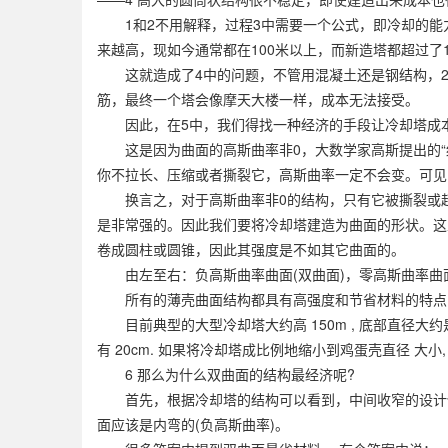
1和2不用解释，过程3中需要一个公式，即冷却的能力
来越高，现如今通常都在100米以上，而新造塔都超过了1
这就造成了4中的问题，不管用混凝土还是钢结构，2
筋，最终一个塔会像摩天大楼一样，成本无法接受。
因此，在5中，我们得找一种经济的手段让冷却塔成本
这是因为曲面的高斯曲率非0，大数学家高斯提出的“绝妙定理
你不拉长、压缩或者撕裂它，高斯曲率一定不会变。可见：你
换言之，对于高斯曲率非0的结构，只有它被撕裂或超
是非常强的。因此我们要将冷却塔建造为曲面的形状。这
卷成圆柱或圆锥，因此其强度是不如其它曲面的。
由左至右：负高斯曲率曲面(双曲面)，零高斯曲率曲面(
所有的薄壳曲面结构都具有高强度和节省材料的特点，
目前典型的大型冷却塔大约高 150m , 底部直径大约是 
有 20cm. 如果将冷却塔成比例地缩小到鸡蛋壳直径 大小
6 那么为什么双曲面的结构最经济呢?
首先，根据冷却塔的结构可以看到，中间收窄的设计使
面应该是内弯的(负高斯曲率)。