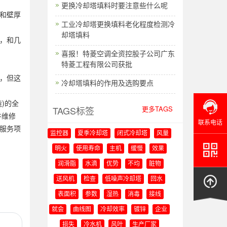
更换冷却塔填料时要注意些什么呢
和壁厚
工业冷却塔更换填料老化程度检测冷
却塔填料
，和几
喜报！特菱空调全资控股子公司广东
特菱工程有限公司获批
，但这
冷却塔填料的作用及选购要点
)的全
TAGS标签
更多TAGS
件维修
联系电话
服务项
监控器
夏季冷却塔
闭式冷却塔
风量
明火
使用寿命
主机
缓慢
效果
润滑脂
水滴
优势
不均
脏物
送风机
检查
低噪声冷却塔
回水
表面积
参数
湿热
消毒
接线
就会
曲线图
冷却效率
镀锌
企业
损失
冷水机
风叶
生产厂家