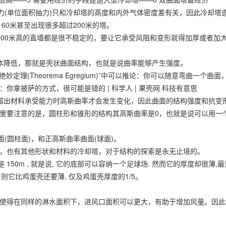
(单位面积抽力)只和冷却塔的高度和内外气体密度差有关，因此冷却塔
60米甚至出现很多超过200米的塔。
00米高的直墙都是很不稳定的，要让它承受风阻和变形就得加厚或者加
降低，那就是壳状曲面结构，也就是说曲率能够产生强度。
(Theorema Egregium)”中可以推论：你可以随意弯曲一个曲面
拿披萨的方式，很可能是错的 | 科学人 | 果壳网 科技有意思
出材料承受能力时高斯曲率才会发生变化，因此曲面的结构强度和抗变
里要注意的是，圆柱形和锥形的结构其高斯曲率是0，也就是说可以用一
圆柱面)，和正高斯曲率曲面(球面)。
也有其他形状和材料的冷却塔，对于结构的探索是永无止境的。
150m , 就是说, 它的底部可以容纳一个足球场. 然而它的厚度却很薄,
, 则它比鸡蛋壳还要薄, 仅及鸡蛋壳厚度的1/5。
得在同样的淋水面积下，进风口面积可以更大，有助于增加风量。因此