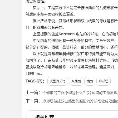
历史的惯性。
实际上，工程实践中不是完全按照曲面的几何形状去施
然后用多段平面钢模板去逼近。
因此严格来说，其最终形状和双曲线型的母线是有所差
何上的双曲面会有差异。
上面提到的波兰Kozienice 电站的冷却塔，它的初
中间内弯的结构还有一种额外的特性，文丘里效应，气
部分是存疑的，根据一些资料这一部分的贡献很小，还得
以上就是
冷却塔填料维修
厂家广东特菱节能空调为大
部内容了，广东特菱节能空调专业冷却塔填料维修,，冷
更换以及冷却塔降噪维修，冷却塔噪声治理，涵盖深圳，
目的厂家。
TAGS标签：
大型冷却塔
双曲面
曲面
冷却塔
上一篇：
冷却塔的工作原理是什么？(冷却塔的工作原理
下一篇：
冷却塔做成双曲线型的原因?(冷却塔做成双曲
相关推荐