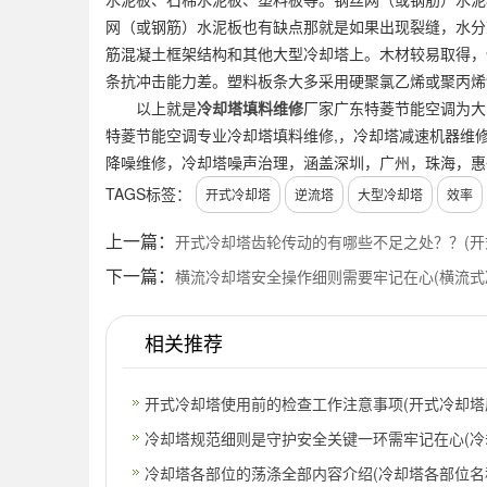
网（或钢筋）水泥板也有缺点那就是如果出现裂缝，水分
筋混凝土框架结构和其他大型冷却塔上。木材较易取得，
条抗冲击能力差。塑料板条大多采用硬聚氯乙烯或聚丙烯
以上就是
冷却塔填料维修
厂家广东特菱节能空调为大
特菱节能空调专业冷却塔填料维修,，冷却塔减速机器维
降噪维修，冷却塔噪声治理，涵盖深圳，广州，珠海，惠
TAGS标签：
开式冷却塔
逆流塔
大型冷却塔
效率
上一篇：
开式冷却塔齿轮传动的有哪些不足之处？？(开
下一篇：
横流冷却塔安全操作细则需要牢记在心(横流式
相关推荐
开式冷却塔使用前的检查工作注意事项(开式冷却塔
冷却塔规范细则是守护安全关键一环需牢记在心(冷
安
冷却塔各部位的荡涤全部内容介绍(冷却塔各部位名