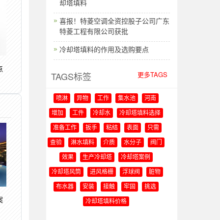
却塔填料
喜报！特菱空调全资控股子公司广东
特菱工程有限公司获批
冷却塔填料的作用及选购要点
点
TAGS标签
更多TAGS
喷淋
异物
工作
集水池
河南
增加
工件
冷却水
冷却塔填料选择
准备工作
扳手
粘结
表面
只需
查验
淋水填料
介质
水分子
阀门
效果
生产冷却塔
冷却塔案例
冷却塔风筒
进风格栅
浮球阀
脏物
布水器
安装
接触
牢固
挑选
案
冷却塔填料价格