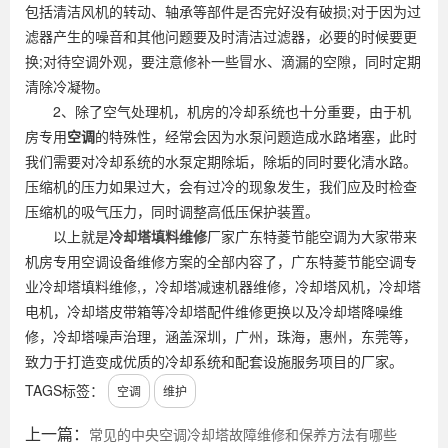
包括清洁风机的转动、轴承等部件是否完好没有破损;对于因为过
滤器产生的噪音和其他问题要及时清洁过滤器，必要的时候要更
换;对待空调外观，要注意修补一些冒水、滴漏的空隙，同时定期
清除冷凝物。
2、除了空气处理机，机房的冷却系统也十分重要，由于机
房专用
空调
的特殊性，经常会因为水泵问题造成水路堵塞，此时
我们需要对冷却系统的水泵定期除垢，除垢的同时要化清水路。
压缩机的压力如果过大，会有过冷的现象发生，我们应及时检查
压缩机的吸气压力，同时调整高低压保护装置。
以上就是
冷却塔填料维修
厂家广东特菱节能空调为大家带来
机房专用空调设备维修方案的全部内容了，广东特菱节能空调专
业冷却塔填料维修,，冷却塔减速机器维修，冷却塔风机，冷却塔
电机，冷却塔皮带箱等冷却塔配件维修更换以及冷却塔降噪维
修，冷却塔噪声治理，涵盖深圳，广州，珠海，惠州，东莞等，
致力于打造变成优质的冷却系统和配套设施服务项目的厂家。
TAGS标签：
空调
维护
上一篇：
常见的中央空调冷却塔故障维修和保养方法有哪些