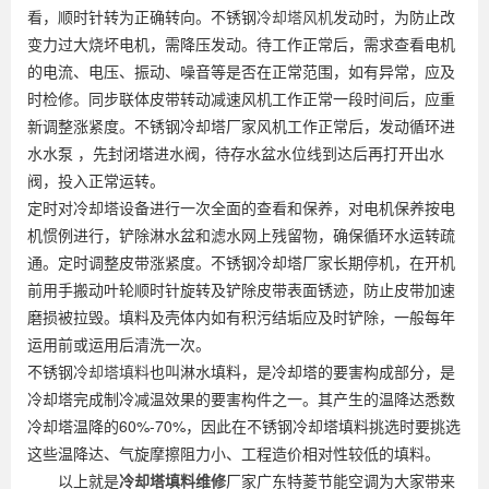
看，顺时针转为正确转向。不锈钢
冷却塔风机
发动时，为防止改
变力过大烧坏电机，需降压发动。待工作正常后，需求查看电机
的电流、电压、振动、噪音等是否在正常范围，如有异常，应及
时检修。同步联体皮带转动减速风机工作正常一段时间后，应重
新调整涨紧度。不锈钢冷却塔厂家风机工作正常后，发动循环进
水水泵 ，先封闭塔进水阀，待存水盆水位线到达后再打开出水
阀，投入正常运转。
定时对冷却塔设备进行一次全面的查看和保养，对电机保养按电
机惯例进行，铲除淋水盆和滤水网上残留物，确保循环水运转疏
通。定时调整皮带涨紧度。不锈钢冷却塔厂家长期停机，在开机
前用手搬动叶轮顺时针旋转及铲除皮带表面锈迹，防止皮带加速
磨损被拉毁。填料及壳体内如有积污结垢应及时铲除，一般每年
运用前或运用后清洗一次。
不锈钢
冷却塔填料
也叫淋水填料，是冷却塔的要害构成部分，是
冷却塔完成制冷减温效果的要害构件之一。其产生的温降达悉数
冷却塔温降的60%-70%，因此在不锈钢冷却塔填料挑选时要挑选
这些温降达、气旋摩擦阻力小、工程造价相对性较低的填料。
以上就是
冷却塔填料维修
厂家广东特菱节能空调为大家带来