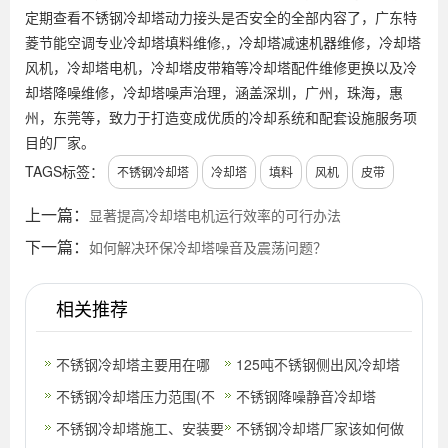
定期查看不锈钢冷却塔动力接头是否安全的全部内容了，广东特
菱节能空调专业冷却塔填料维修,，冷却塔减速机器维修，冷却塔
风机，冷却塔电机，冷却塔皮带箱等冷却塔配件维修更换以及冷
却塔降噪维修，冷却塔噪声治理，涵盖深圳，广州，珠海，惠
州，东莞等，致力于打造变成优质的冷却系统和配套设施服务项
目的厂家。
TAGS标签：
不锈钢冷却塔
冷却塔
填料
风机
皮带
上一篇：
显著提高冷却塔电机运行效率的可行办法
下一篇：
如何解决环保冷却塔噪音及震荡问题？
相关推荐
不锈钢冷却塔主要用在哪
125吨不锈钢侧出风冷却塔
里？(不锈钢冷却塔有哪些
不锈钢冷却塔压力范围(不
不锈钢降噪静音冷却塔
品牌)
锈钢冷却塔系统)
不锈钢冷却塔施工、安装要
不锈钢冷却塔厂家该如何做