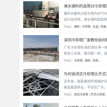
淋水填料的选用对冷却塔
循环水散热过程与塔内空气
运行经济性。淋水填料因其
TAGS：
填料
|
冷却塔
|
水温
|
性能
深圳冷却塔厂家教你如何
广东冷却塔标准的漂水率一般
很多小水珠，像白雾一样，
TAGS：
冷却塔
|
填料
|
风机
|
为何说闭式冷却塔比开式
近年来，国家重视环境保护
被迫直接停业。不仅在广东
TAGS：
闭式冷却塔
|
开式冷却塔
|