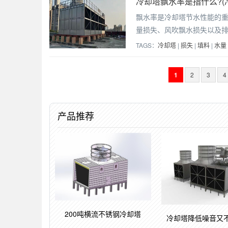
冷却塔飘水率是指什么?(
飘水率是冷却塔节水性能的
量损失、风吹飘水损失以及
TAGS：
冷却塔
|
损失
|
填料
|
水量
1
2
3
4
产品推荐
200吨横流不锈钢冷却塔
冷却塔降低噪音又