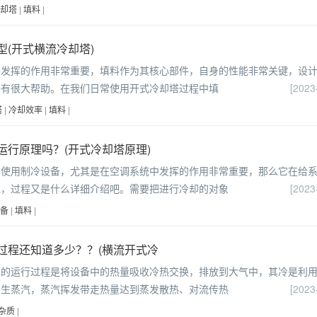
却塔
|
填料
|
(开式横流冷却塔)
料发挥的作用非常重要，填料作为其核心部件，自身的性能非常关键，设
升有很大帮助。在我们日常使用开式冷却塔过程中填
[2023
塔
|
冷却效率
|
填料
|
运行原理吗？(开式冷却塔原理)
中使用制冷设备，尤其是在空调系统中发挥的作用非常重要，那么它在给
呢，过程又是什么详细介绍吧。需要把进行冷却的对象
[2023
备
|
填料
|
过程还知道多少？？(横流开式冷
它的运行过程是将设备中的热量吸收冷热交换，排放到大气中，其冷是利
产生蒸汽，蒸汽挥发带走热量达到蒸发散热、对流传热
[2023
杂质
|