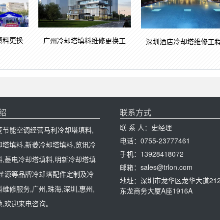
填料更换
广州冷却塔填料维修更换工
深圳酒店冷却塔维修工
绍
联系方式
联 系 人：史经理
菱节能空调经营马利冷却塔填料,
电话：0755-23777461
却塔填料,新菱冷却塔填料,览讯冷
手机：13928418072
料,菱电冷却塔填料,明新冷却塔填
邮箱：sales@trlon.com
,荏源等品牌冷却塔配件定制及冷
地址：深圳市龙华区龙华大道212
维修服务,广州,珠海,深圳,惠州,
东龙商务大厦A座1916A
地,欢迎来电咨询。