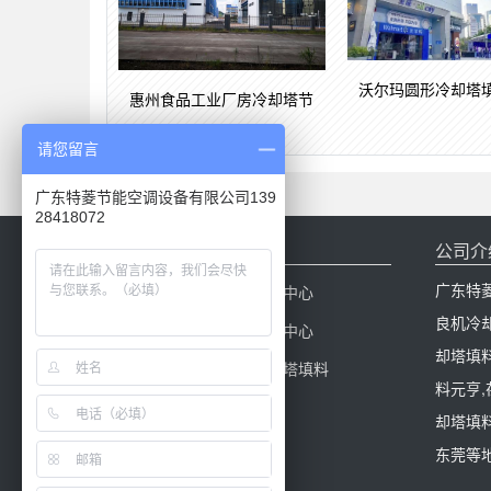
沃尔玛圆形冷却塔
惠州食品工业厂房冷却塔节
请您留言
广东特菱节能空调设备有限公司139
28418072
网站导航
公司介
广东特
网站首页
产品中心
良机冷
冷却塔配件
新闻中心
却塔填
冷却塔百科
冷却塔填料
料元亨
却塔填料
东莞等