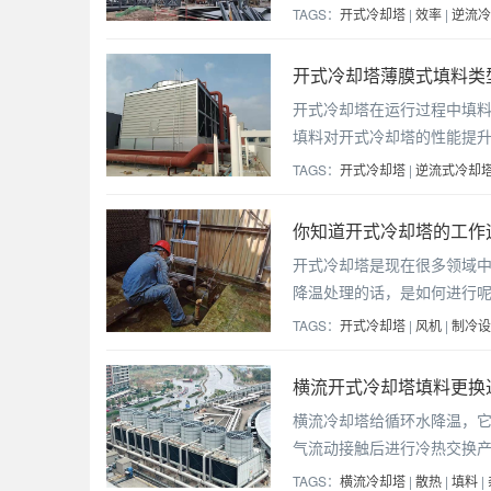
TAGS：
开式冷却塔
|
效率
|
逆流冷
开式冷却塔薄膜式填料类型
开式冷却塔在运行过程中填
填料对开式冷却塔的性能提
TAGS：
开式冷却塔
|
逆流式冷却
你知道开式冷却塔的工作
开式冷却塔是现在很多领域
降温处理的话，是如何进行
TAGS：
开式冷却塔
|
风机
|
制冷设
横流开式冷却塔填料更换
横流冷却塔给循环水降温，
气流动接触后进行冷热交换
TAGS：
横流冷却塔
|
散热
|
填料
|