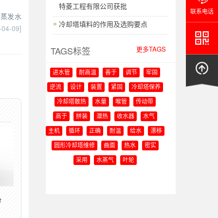
特菱工程有限公司获批
联系电话
：蒸发水
冷却塔填料的作用及选购要点
-04-09]
TAGS标签
更多TAGS
进水管
耐高温
善于
调节
牢固
逆流
设计
装置
紧固
冷却塔保养
冷却塔散热
水量
喉管
传动带
高于
拼装
潜热
收水器
水气
主机
循环
正确
耐温
给水
漂移
圆形冷却塔维修
曲面
热水
密实
采用
水蒸气
叶轮
备