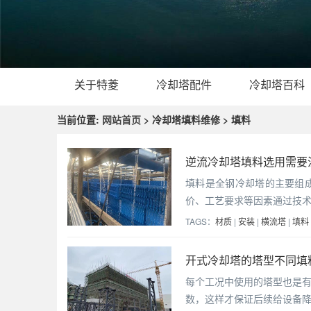
关于特菱
冷却塔配件
冷却塔百科
当前位置:
网站首页
> 冷却塔填料维修 > 填料
逆流冷却塔填料选用需要注
填料是全钢冷却塔的主要组
价、工艺要求等因素通过技术
TAGS：
材质
|
安装
|
横流塔
|
填料
开式冷却塔的塔型不同填
每个工况中使用的塔型也是
数，这样才保证后续给设备