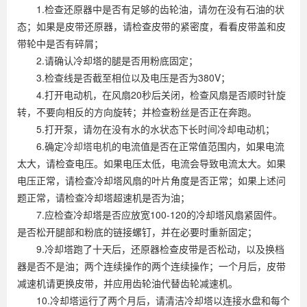
1.检查还原器中是否有足够的齿轮油，请勿在没有石油的状
态；如果是皮带还原器，请检查皮带的紧密度，看看皮带盖和皮
带轮中是否有碎屑；
2.请确认冷却塔的腿是否用粉底固定；
3.检查线是否截至相位以及电压是否为380V；
4.打开电动机，在风扇20秒后关闭，检查风扇是否顺时针旋
转，不要向相反的方向旋转；并检查粉丝是否正在奔跑。
5.打开泵，请勿在没有水的水状态下长时间冷却电动机；
6.确定
冷却塔电机
的电流值是否在正常值范围内，如果电流
太大，请检查电压。如果电压太低，电流会导致电流太大。如果
电压正常，请检查冷却塔风扇的叶片角度是否正常；如果上述问
题正常，请检查冷却塔超速机是否为油；
7.应检查冷却塔是否应放宽100-120的冷却塔风扇紧固件。
是否松开腿部和粉底的链接螺钉，并在必要时重新固定；
9.冷却塔跑了十天后，还原器检查皮带是否松动，以及换档
器是否不是油；两个连续操作的两个连续操作；一个月后，皮带
减速机请更换皮带，并应用齿轮油代替齿轮减速机。
10.冷却塔运行了两个月后，请清洁冷却塔以连接水盘和每个