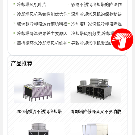
冷却塔风机叶片
影响不锈钢冷却塔的降温作
冷却塔风机系统性能优势你
用的好坏原因
深圳冷却塔风机的保养秘诀
真的知道吗？？(冷却塔风
玻璃钢冷却塔运行前填料检
(深圳冷却塔填料维修)
冷却塔厂家说说冷却塔降温
机正确的转向
查工作的重要性
冷却塔降温效果差主要原因
效果差的主要原因(靠谱的
冷却塔风机分类,冷却塔风
简析循环水冷却塔风机维护
冷却塔设
机维修方法
导致冷却塔电机发热的原因
和保养知识
产品推荐
200吨横流不锈钢冷却塔
冷却塔降低噪音又不影响散