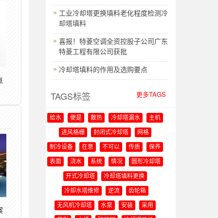
工业冷却塔更换填料老化程度检测冷
却塔填料
喜报！特菱空调全资控股子公司广东
特菱工程有限公司获批
冷却塔填料的作用及选购要点
点
TAGS标签
更多TAGS
给水
便是
散热
冷却塔漏水
主机
进风格栅
封闭式冷却塔
网格
制冷设备
在意
不可以
传质
保养
表面
浇水
系统
情况
圆形冷却塔
开式冷却塔
冷却塔填料更换
冷却水塔维修
逆流
齿轮箱
无风机冷却塔
水泵
安装
采用
案