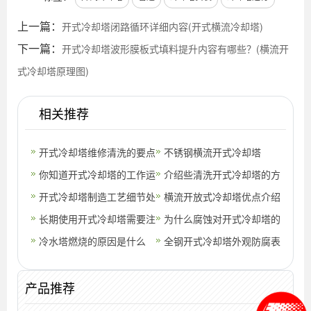
上一篇：
开式冷却塔闭路循环详细内容(开式横流冷却塔)
下一篇：
开式冷却塔波形膜板式填料提升内容有哪些？(横流开
式冷却塔原理图)
相关推荐
开式冷却塔维修清洗的要点
不锈钢横流开式冷却塔
详细说明(开式横流冷却塔)
你知道开式冷却塔的工作运
介绍些清洗开式冷却塔的方
行原理吗？(开式冷却塔原
开式冷却塔制造工艺细节处
法
横流开放式冷却塔优点介绍
理)
理(开式冷却塔一般能降温
长期使用开式冷却塔需要注
为什么腐蚀对开式冷却塔的
多少度)
意哪些问题？？
冷水塔燃烧的原因是什么
影响大呢？
全钢开式冷却塔外观防腐表
面处理(横流开式冷却塔原
产品推荐
理图)