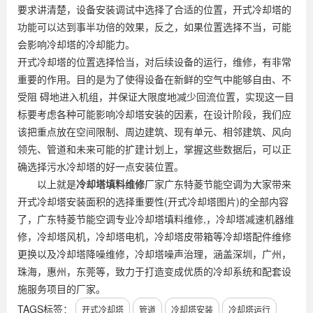
要求讲清楚，设备安装调试中选择了合适的位置，开式冷却塔的
功能可以达到事半功倍的效果，反之，如果位置选择不当，可能
会影响冷却塔的冷却能力。
开式冷却塔的位置选择恰当，对后续设备的运行，维修，有非常
重要的作用。目的是为了使得设备在新鲜的空气中能够自由、不
受阻 碍地进入机组，并保证大限度地减少回流位置，实现这一目
标要考虑各种可能影响冷却塔安装的因素，在设计阶段，我们应
该把重点放在空间限制、周边建筑、现有单元、相邻建筑、风向
领先、管道和未来可能的扩建计划上，掌握这些数据后，可以正
确选择污水冷却塔的好一点安装位置。
以上就是
冷却塔填料维修
厂家广东特菱节能空调为大家带来
开式冷却塔安装面积的选择重要性(开式冷却塔图片)的全部内容
了，广东特菱节能空调专业冷却塔填料维修,，冷却塔减速机器维
修，冷却塔风机，冷却塔电机，冷却塔皮带箱等冷却塔配件维修
更换以及冷却塔降噪维修，冷却塔噪声治理，涵盖深圳，广州，
珠海，惠州，东莞等，致力于打造变成优质的冷却系统和配套设
施服务项目的厂家。
TAGS标签：
开式冷却塔
管道
冷却塔安装
冷却塔运行