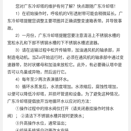
您对广东冷却塔的维护有何了解？快点跟随广东冷却塔！
1）在初始操作时，呼吸机的V形透射带可能会稍微延长。广
东冷却塔提醒您调整主要项圈并正确调整变速箱表带。并导致事
故。
2）一月份，广东冷却塔提醒您要注意清洁上不锈钢水槽的
宽松水孔和下部不锈钢水槽的下不锈钢水槽滤波器。
3）请在运输过程中松开传输带，加油通风机的轴承部，并
制造电动机。当Zui开始运行时，必须在通风机的轴承部中通过变
速器带，防衬状螺母和加油来放松它。此外，有必要确认塔中是
否可以鸟巢或异物，然后运行它。
4）每年至少两次表演循环水。
5）循环水蒸发后，水浓度增加。水浓缩后，腐蚀性增加，
以便可以降低冷却塔，并损坏管道和设备。为了避免这种情况，
广东冷却塔提倡放开当地循环水以应对的方法：
①操作过程中的排水阀仅打开（请关闭悬挂操作时排水
阀）； ②清洁下不锈钢水槽并按时更换水；
③升高操作水位，通常溢出；
④组装系统将自动更改水安装。