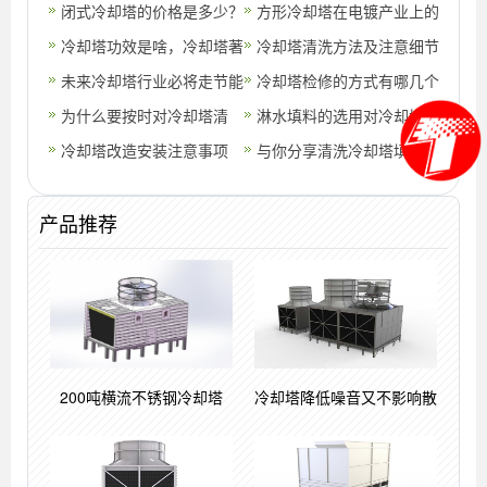
闭式冷却塔的价格是多少？
方形冷却塔在电镀产业上的
冷却塔功效是啥，冷却塔著
应用(方形冷却塔研发)
冷却塔清洗方法及注意细节
名品牌有什么(开式冷却塔
未来冷却塔行业必将走节能
(工业冷却塔清洗视频教程)
冷却塔检修的方式有哪几个
品牌排名)
环保之路的原因(延边朝鲜
为什么要按时对冷却塔清
方面？(冷却塔维修方案与
淋水填料的选用对冷却塔的
族自治州
理？(如何增加冷却塔的冷
冷却塔改造安装注意事项
措施)
出塔水温有哪些影响?_深
与你分享清洗冷却塔填料的
却效果)
圳冷却塔
小妙招(清洗冷却塔填料的
产品推荐
视频)
200吨横流不锈钢冷却塔
冷却塔降低噪音又不影响散