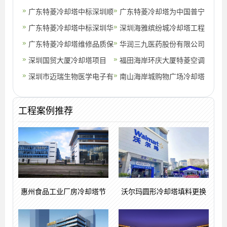
广东特菱冷却塔中标深圳顺
广东特菱冷却塔为中国普宁
络电子股份有限公司节能改
广东特菱冷却塔中标深圳华
国际商品城提供冷却塔解决
深圳海雅缤纷城冷却塔工程
造工程
润商业中心冷冻管道改造工
广东特菱冷却塔维修品质保
方案
项目
华润三九医药股份有限公司
程
证、售后无忧
深圳国贸大厦冷却塔项目
冷却塔工程
福田海岸环庆大厦特菱空调
深圳市迈瑞生物医学电子有
冷却塔工程案例
南山海岸城购物广场冷却塔
限公司冷却塔工程
维修项目
工程案例推荐
惠州食品工业厂房冷却塔节
沃尔玛圆形冷却塔填料更换