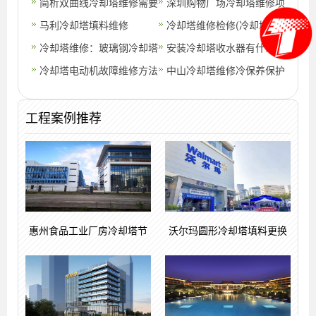
一下冷却塔维修的重要性
简析双曲线冷却塔维修需要
维修项目
深圳购物广场冷却塔维修项
注意的地方
马利冷却塔填料维修
目
冷却塔维修检修(冷却塔维
冷却塔维修：玻璃钢冷却塔
修全过程)
安装冷却塔收水器有什么作
应用及检修维修保养(高温
冷却塔电动机故障维修方法
用
中山冷却塔维修冷保养保护
型玻璃钢冷
的重要性(中山高温冷却塔
工程案例推荐
维修)
惠州食品工业厂房冷却塔节
沃尔玛圆形冷却塔填料更换