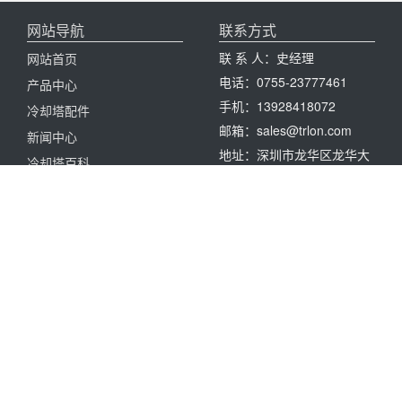
网站导航
联系方式
联 系 人：史经理
网站首页
电话：0755-23777461
产品中心
手机：13928418072
冷却塔配件
邮箱：sales@trlon.com
新闻中心
地址：深圳市龙华区龙华大
冷却塔百科
道2125号卫东龙商务大厦A
冷却塔填料
座1916A
关注公众微信号
了解更多冷却塔信息