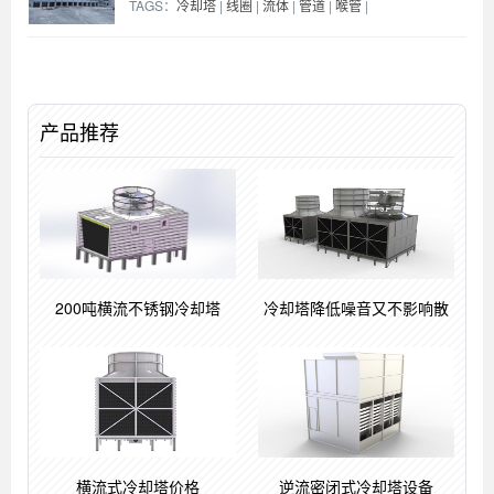
TAGS：
冷却塔
|
线圈
|
流体
|
管道
|
喉管
|
产品推荐
200吨横流不锈钢冷却塔
冷却塔降低噪音又不影响散
横流式冷却塔价格
逆流密闭式冷却塔设备