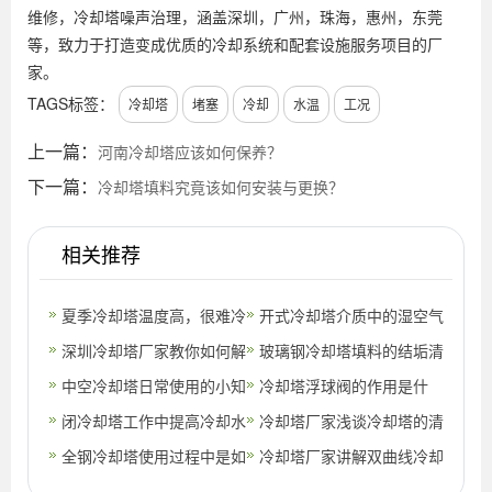
维修，冷却塔噪声治理，涵盖深圳，广州，珠海，惠州，东莞
等，致力于打造变成优质的冷却系统和配套设施服务项目的厂
家。
TAGS标签：
冷却塔
堵塞
冷却
水温
工况
上一篇：
河南冷却塔应该如何保养？
下一篇：
冷却塔填料究竟该如何安装与更换？
相关推荐
夏季冷却塔温度高，很难冷
开式冷却塔介质中的湿空气
却怎么办？(冷却塔放在车
深圳冷却塔厂家教你如何解
详细说明(横流开式冷却塔
玻璃钢冷却塔填料的结垢清
间好不好)
决冷却塔漂水现象？(冷却
中空冷却塔日常使用的小知
原理图)
洁技巧
冷却塔浮球阀的作用是什
塔飘水如何
识(小型冷却塔的构造)
闭冷却塔工作中提高冷却水
么？(冷却塔的浮球阀是什
冷却塔厂家浅谈冷却塔的清
温的方法有哪些？(闭式冷
全钢冷却塔使用过程中是如
么意思)
洗方法(冷却塔的清洗方法)
冷却塔厂家讲解双曲线冷却
却塔的水位
何进行降温(冷却塔怎么使
塔填料的清洗问题