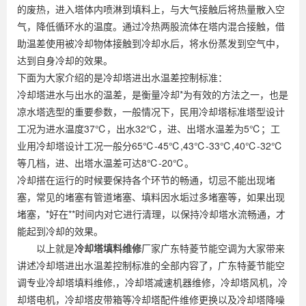
的废热，进入塔体内喷淋到填料上，与大气接触后将热量散入空
气，降低循环水的温度。通过冷热两股流体在塔内混合接触，借
助温差使用被冷却物体接触到冷却水后，将水份蒸发到空气中，
达到自身冷却的效果。
下面为大家介绍的是冷却塔进出水温差控制标准：
冷却塔进水与出水的温差，是衡量冷却*为有效的方法之一，也是
凉水塔选型的重要参数，一般情况下，民用冷却塔标准塔型设计
工况为进水温度37℃，出水32℃，进、出塔水温差为5℃；工
业用冷却塔设计工况一般分65℃-45℃,43℃-33℃,40℃-32℃
等几档，进、出塔水温差可达8℃-20℃。
冷却搭在运行的时候要保持各个环节的畅通，切忌不能出现堵
塞，常见的堵塞有管道堵塞、填料因水垢过多堵塞等，如果出现
堵塞，*好在**时间内对它进行清理，以保持冷却塔水流畅通，才
能起到冷却的效果。
以上就是
冷却塔填料维修
厂家广东特菱节能空调为大家带来
讲述冷却塔进出水温差控制标准的全部内容了，广东特菱节能空
调专业冷却塔填料维修,，冷却塔减速机器维修，冷却塔风机，冷
却塔电机，冷却塔皮带箱等冷却塔配件维修更换以及冷却塔降噪