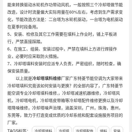
能来转换驱动水轮机作功带动风机，一般按照三个冷却塔做节能
改造，设计时流量偏大实际用量在60%左右，考虑到生产需求变
化，节能改造方法是：二台塔为水轮机驱动，一台塔为电机驱动
在夏季时段备用。
5、安装、检修及其它工作需要在填料上作业时，铺上平板进
行，严禁直接踩踏。
6、在施工、组装、安装过程中，严禁在填料上方进行焊接作
业，必要时应采取防火措施。
7、冷却塔填料安装时应派专人负责，严密组织，随时检查，确
保安装质量。
以上就是
冷却塔填料维修
厂家广东特菱节能空调为大家带来
冷却塔填料究竟该如何安装与更换？的全部内容了，广东特菱节
能空调专业冷却塔填料维修,，冷却塔减速机器维修，冷却塔风
机，冷却塔电机，冷却塔皮带箱等冷却塔配件维修更换以及冷却
塔降噪维修，冷却塔噪声治理，涵盖深圳，广州，珠海，惠州，
东莞等，致力于打造变成优质的冷却系统和配套设施服务项目的
厂家。
TAGS标签：
冷却塔填料
冷却塔
冷却塔配件
填料
安装