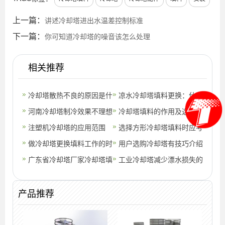
上一篇：
讲述冷却塔进出水温差控制标准
下一篇：
你可知道冷却塔的噪音该怎么处理
相关推荐
冷却塔散热不良的原因是什
凉水冷却塔填料更换：什么
么？(冷却塔的风扇是干什
河南冷却塔制冷效果不理想
时候需要更换(西安圆形冷
冷却塔填料的作用及选购要
么的)
的可能原因
注塑机冷却塔的应用范围
却塔填料更
点
选择方形冷却塔填料时应考
(注塑机冷却塔接驳器售后)
做冷却塔更换填料工作的时
虑哪几方面?(节能型无填料
用户选购冷却塔有技巧介绍
候不要忽视这些问题(方形
广东省冷却塔厂家冷却塔填
方形冷
工业冷却塔减少漂水损失的
冷却塔填
料清洗方式 (冷却塔清洗方
措施(夏天冷却塔漂水率多
产品推荐
式厂家)
少合适)