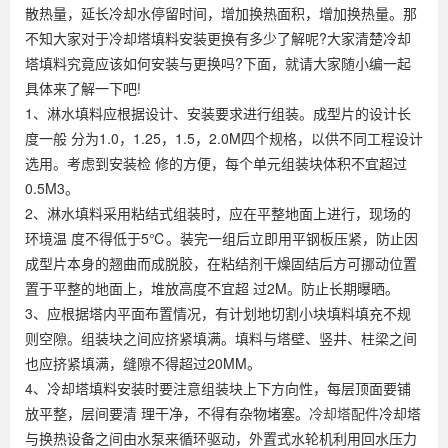
散热量，延长冷却水停留时间，增加换热面积，增加换热量。那
不知大家对于冷却塔填料安装更换有多少了解呢?大家清楚冷却
塔填料究竟应该如何安装与更换吗?下面，就请大家随小编一起
具体来了解一下吧!
1、淋水填料应根据设计、安装要求进行组装。成型片的设计长
度一般 分为1.0，1.25，1.5，2.0M四个规格，以供不同工程设计
选用。考虑到安装检 修的方便，每个单元组装块体积不宜超过
0.5M3。
2、淋水填料采用粘结式组装时，应在平整地面上进行，现场的
环境温 度不得低于5℃。装完一组后立即用平钢板压紧，防止因
成型片本身的翘曲而成脱胶，在粘结剂干燥固结后方可挪动位置
置于平整的地面上，堆放高度不宜超 过2M。防止长期曝晒。
3、应根据塔内平面布置情况，有计划地切割小块填料填充不规
则空隙。组装块之间应挤紧填满。填料与塔壁、竖井、柱梁之间
也应挤紧填满，缝隙不得超过20MM。
4、冷却塔填料安装时要注意组装块上下方向性，每层顶面要铺
放平整，层间要清 理干净，不得有杂物堵塞。
冷却塔配件
冷却塔
与换热设备之间由水泵来循环驱动，外置式水轮机利用回水压力